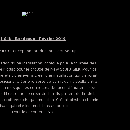
J-Silk - Bordeaux - Février 2019
ons :
Conception, production, light Set up
réation d’une installation iconique pour la tournée des
e l’iddac pour le groupe de New Soul J-SILK. Pour ce
e était d’arriver à créer une installation qui viendrait
usiciens, créer une sorte de connexion visuelle entre
 la musique les connectes de façon dématérialisée.
s fil est donc de créer du lien, ils partent du fin de la
out droit vers chaque musicien. Créant ainsi un chemin
isuel qui relie les musiciens au public.
Pour les écouter
J-Silk